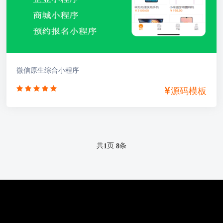
微信原生综合小程序
源码模板
共
页
条
1
8